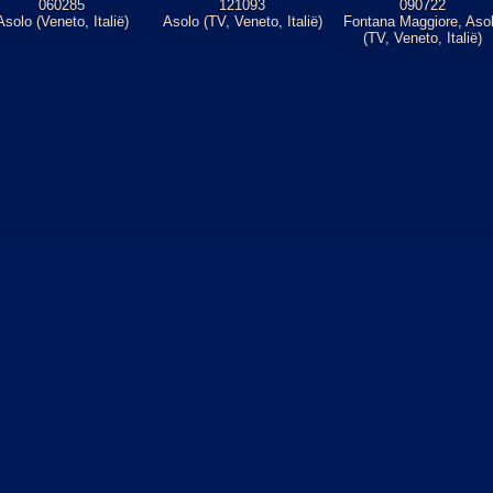
060285
121093
090722
Asolo (Veneto, Italië)
Asolo (TV, Veneto, Italië)
Fontana Maggiore, Aso
(TV, Veneto, Italië)