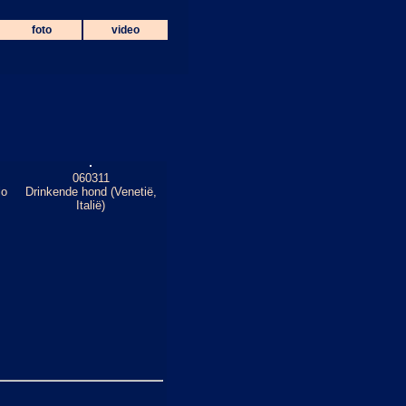
foto
video
060311
lo
Drinkende hond (Venetië,
Italië)