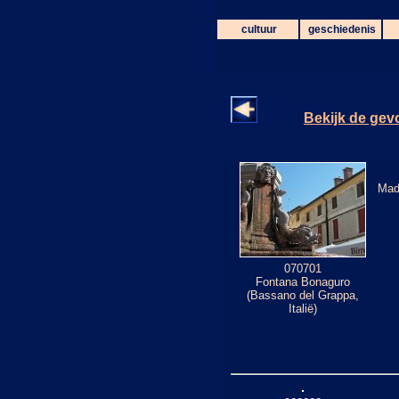
cultuur
geschiedenis
Bekijk de gevo
Mad
070701
Fontana Bonaguro
(Bassano del Grappa,
Italië)