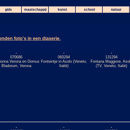
gids
maatschappij
kunst
school
natuur
nden foto's in een diaserie.
070686
060294
131294
onna Verona en Domus
Fonteintje in Asolo (Veneto,
Fontana Maggiore, Aso
Bladorum, Verona
Italië)
(TV, Veneto, Italië)