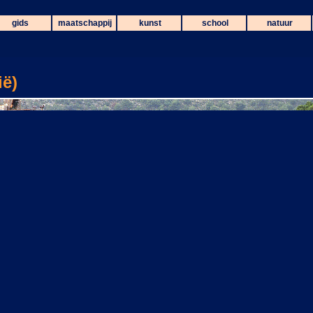
gids
maatschappij
kunst
school
natuur
ië)