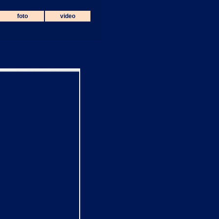
foto
video