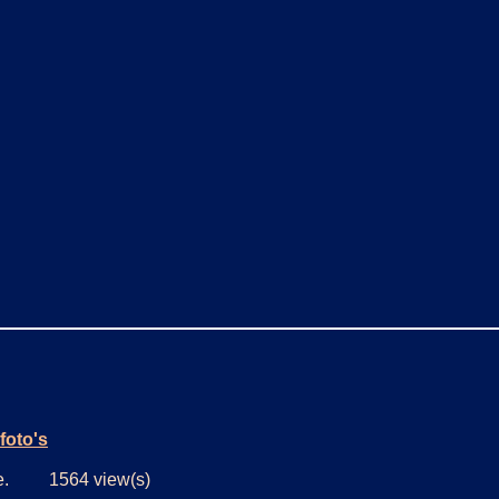
foto's
jde. 1564 view(s)