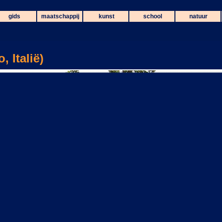
gids
maatschappij
kunst
school
natuur
, Italië)