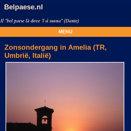
Belpaese.nl
MENU
Zonsondergang in Amelia (TR,
Umbrië, Italië)