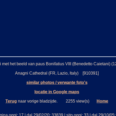
met het beeld van paus Bonifatius VIII (Benedetto Caietani) (12
Anagni Cathedral (FR, Lazio, Italy) [910391]
similar photos / verwante foto's
locatie in Google maps
Terug
naar vorige bladzijde. 2255 view(s)
Home
ina oggi: 17 | dal 29/02/20: 33839 | sito oggi: 33 | dal 29/10/0