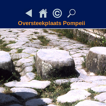
Oversteekplaats Pompeii