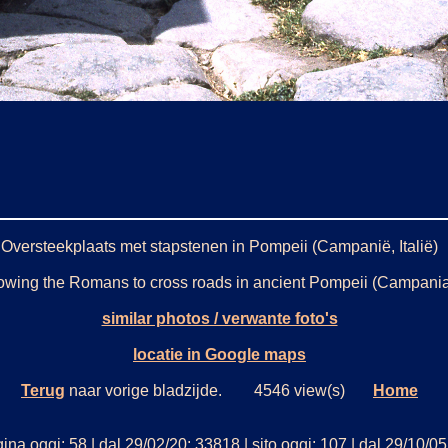
Oversteekplaats met stapstenen in Pompeii (Campanië, Italië)
lowing the Romans to cross roads in ancient Pompeii (Campania
similar photos / verwante foto's
locatie in Google maps
Terug
naar vorige bladzijde. 4546 view(s)
Home
na oggi: 58 | dal 29/02/20: 33818 | sito oggi: 107 | dal 29/10/0