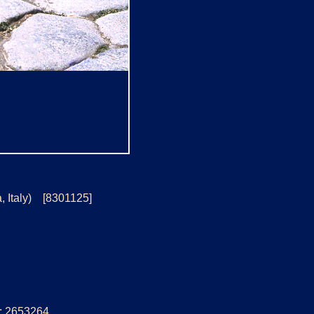
, Italy) [8301125]
5: 2653264