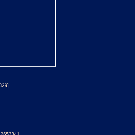
329]
5: 2653341