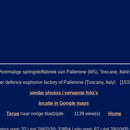
Voormalige springstoffabriek van Pallerone (MS), Toscane, Italië
r defence explosive factory of Pallerone (Tuscany, Italy) [153
similar photos / verwante foto's
locatie in Google maps
Terug
naar vorige bladzijde. 1139 view(s)
Home
ina oggi: 32 | dal 29/02/20: 33854 | sito oggi: 67 | dal 29/10/0