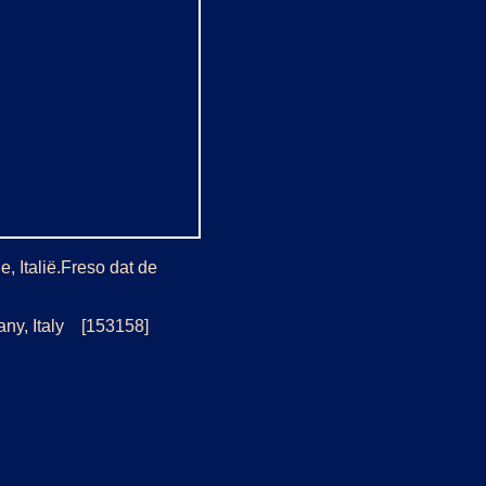
 Italië.Freso dat de
any, Italy [153158]