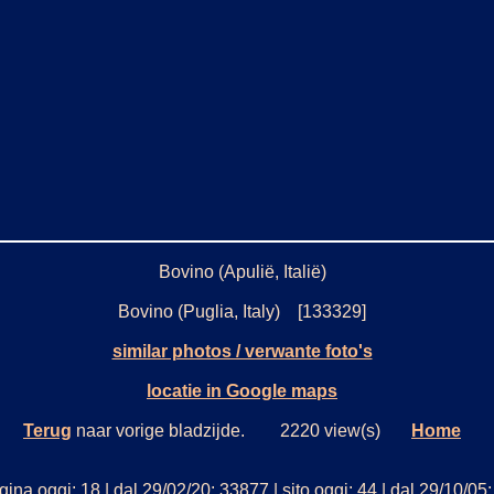
Bovino (Apulië, Italië)
Bovino (Puglia, Italy) [133329]
similar photos / verwante foto's
locatie in Google maps
Terug
naar vorige bladzijde. 2220 view(s)
Home
ina oggi: 18 | dal 29/02/20: 33877 | sito oggi: 44 | dal 29/10/0