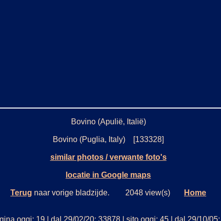
Bovino (Apulië, Italië)
Bovino (Puglia, Italy) [133328]
similar photos / verwante foto's
locatie in Google maps
Terug
naar vorige bladzijde. 2048 view(s)
Home
ina oggi: 19 | dal 29/02/20: 33878 | sito oggi: 45 | dal 29/10/0