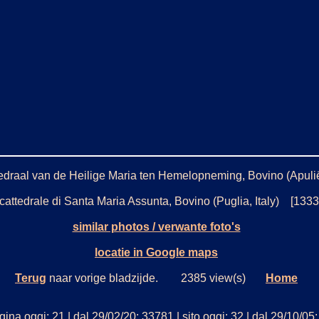
draal van de Heilige Maria ten Hemelopneming, Bovino (Apulië,
attedrale di Santa Maria Assunta, Bovino (Puglia, Italy) [133
similar photos / verwante foto's
locatie in Google maps
Terug
naar vorige bladzijde. 2385 view(s)
Home
ina oggi: 21 | dal 29/02/20: 33781 | sito oggi: 32 | dal 29/10/0