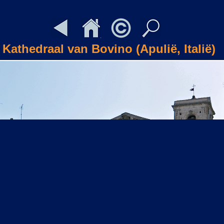
Kathedraal van Bovino (Apulië, Italië)