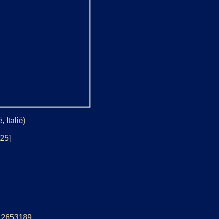
 Italië)
325]
5: 2653189