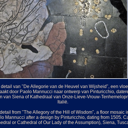
 detail van "De Allegorie van de Heuvel van Wijsheid", een vloe
kt door Paolo Mannucci naar ontwerp van Pinturicchio, dateren
m van Siena of Kathedraal van Onze-Lieve-Vrouw-Tenhemelopn
Italië.
detail from "The Allegory of the Hill of Wisdom", a floor mosaic 
 Mannucci after a design by Pinturicchio, dating from 1505. Ca
dral or Cathedral of Our Lady of the Assumption), Siena, Tusca