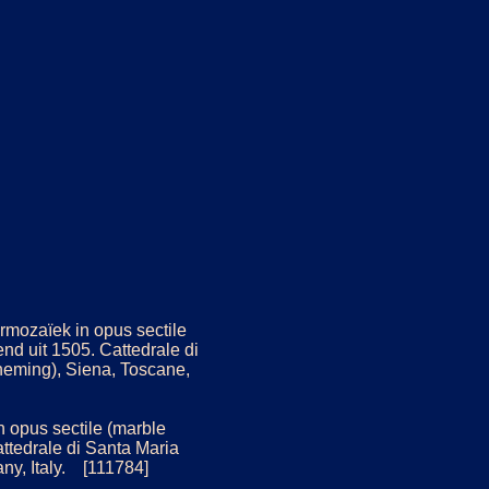
rmozaïek in opus sectile
d uit 1505. Cattedrale di
eming), Siena, Toscane,
in opus sectile (marble
ttedrale di Santa Maria
ny, Italy. [111784]