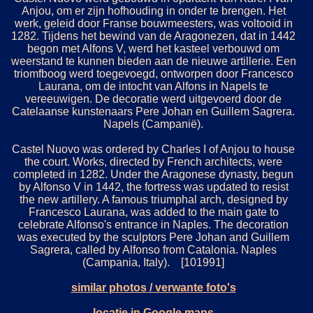
Anjou, om er zijn hofhouding in onder te brengen. Het
werk, geleid door Franse bouwmeesters, was voltooid in
1282. Tijdens het bewind van de Aragonezen, dat in 1442
begon met Alfons V, werd het kasteel verbouwd om
weerstand te kunnen bieden aan de nieuwe artillerie. Een
triomfboog werd toegevoegd, ontworpen door Francesco
Laurana, om de intocht van Alfons in Napels te
vereeuwigen. De decoratie werd uitgevoerd door de
Catelaanse kunstenaars Pere Johan en Guillem Sagrera.
Napels (Campanië).
Castel Nuovo was ordered by Charles I of Anjou to house
the court. Works, directed by French architects, were
completed in 1282. Under the Aragonese dynasty, begun
by Alfonso V in 1442, the fortress was updated to resist
the new artillery. A famous triumphal arch, designed by
Francesco Laurana, was added to the main gate to
celebrate Alfonso's entrance in Naples. The decoration
was executed by the sculptors Pere Johan and Guillem
Sagrera, called by Alfonso from Catalonia. Naples
(Campania, Italy). [101991]
similar photos / verwante foto's
locatie in Google maps