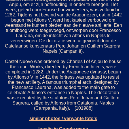
Anjou, om er zijn hofhouding in onder te brengen. Het
werk, geleid door Franse bouwmeesters, was voltooid in
1282. Tijdens het bewind van de Aragonezen, dat in 1442
begon met Alfons V, werd het kasteel verbouwd om
weerstand te kunnen bieden aan de nieuwe artillerie. Een
triomfboog werd toegevoegd, ontworpen door Francesco
Laurana, om de intocht van Alfons in Napels te
vereeuwigen. De decoratie werd uitgevoerd door de
Catelaanse kunstenaars Pere Johan en Guillem Sagrera.
Napels (Campanië).
Castel Nuovo was ordered by Charles I of Anjou to house
the court. Works, directed by French architects, were
completed in 1282. Under the Aragonese dynasty, begun
by Alfonso V in 1442, the fortress was updated to resist
the new artillery. A famous triumphal arch, designed by
Francesco Laurana, was added to the main gate to
celebrate Alfonso's entrance in Naples. The decoration
was executed by the sculptors Pere Johan and Guillem
Sagrera, called by Alfonso from Catalonia. Naples
(Campania, Italy). [101988]
similar photos / verwante foto's
locatie in Google maps