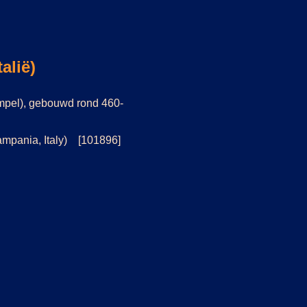
alië)
mpel), gebouwd rond 460-
ampania, Italy) [101896]