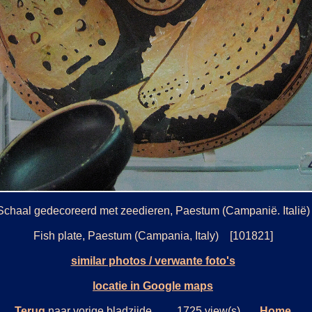
Schaal gedecoreerd met zeedieren, Paestum (Campanië. Italië)
Fish plate, Paestum (Campania, Italy) [101821]
similar photos / verwante foto's
locatie in Google maps
Terug
naar vorige bladzijde. 1725 view(s)
Home