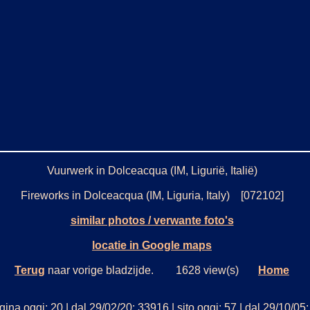
Vuurwerk in Dolceacqua (IM, Ligurië, Italië)
Fireworks in Dolceacqua (IM, Liguria, Italy) [072102]
similar photos / verwante foto's
locatie in Google maps
Terug
naar vorige bladzijde. 1628 view(s)
Home
ina oggi: 20 | dal 29/02/20: 33916 | sito oggi: 57 | dal 29/10/0