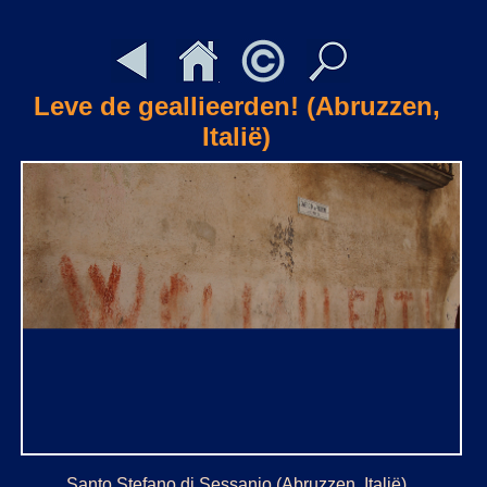
Leve de geallieerden! (Abruzzen,
Italië)
Santo Stefano di Sessanio (Abruzzen, Italië).