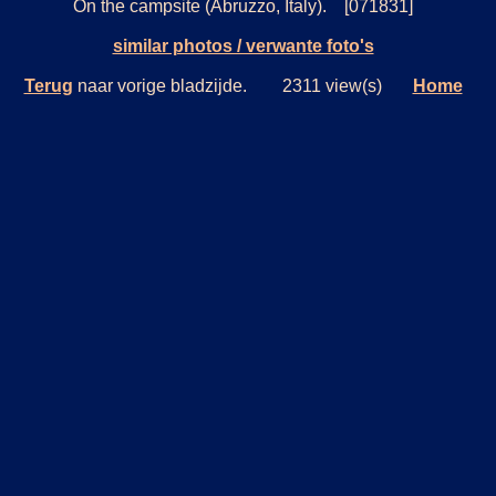
On the campsite (Abruzzo, Italy). [071831]
similar photos / verwante foto's
Terug
naar vorige bladzijde. 2311 view(s)
Home