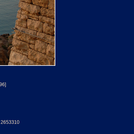
96]
5: 2653310