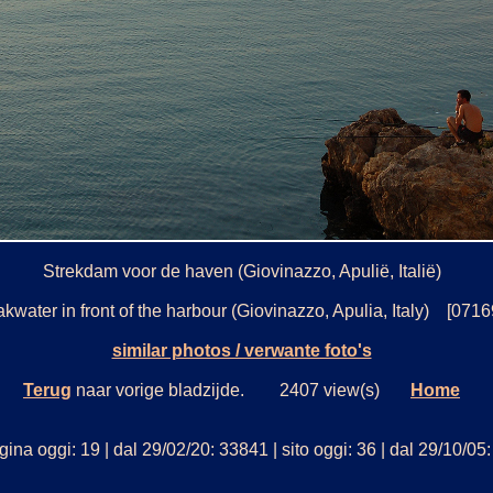
Strekdam voor de haven (Giovinazzo, Apulië, Italië)
kwater in front of the harbour (Giovinazzo, Apulia, Italy) [0716
similar photos / verwante foto's
Terug
naar vorige bladzijde. 2407 view(s)
Home
ina oggi: 19 | dal 29/02/20: 33841 | sito oggi: 36 | dal 29/10/0