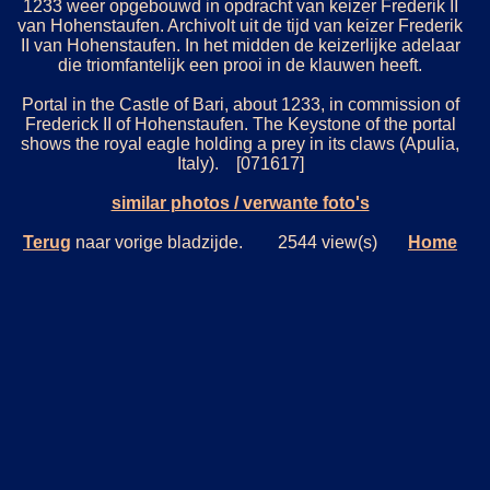
1233 weer opgebouwd in opdracht van keizer Frederik II
van Hohenstaufen. Archivolt uit de tijd van keizer Frederik
II van Hohenstaufen. In het midden de keizerlijke adelaar
die triomfantelijk een prooi in de klauwen heeft.
Portal in the Castle of Bari, about 1233, in commission of
Frederick II of Hohenstaufen. The Keystone of the portal
shows the royal eagle holding a prey in its claws (Apulia,
Italy). [071617]
similar photos / verwante foto's
Terug
naar vorige bladzijde. 2544 view(s)
Home