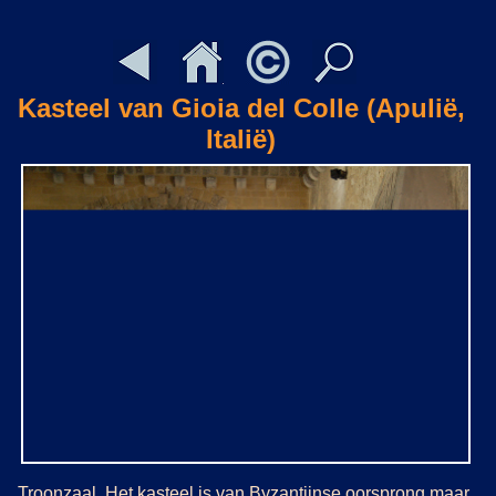
Kasteel van Gioia del Colle (Apulië,
Italië)
Troonzaal. Het kasteel is van Byzantijnse oorsprong maar