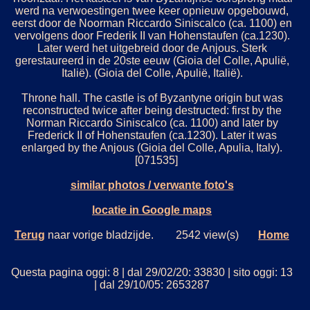
werd na verwoestingen twee keer opnieuw opgebouwd,
eerst door de Noorman Riccardo Siniscalco (ca. 1100) en
vervolgens door Frederik II van Hohenstaufen (ca.1230).
Later werd het uitgebreid door de Anjous. Sterk
gerestaureerd in de 20ste eeuw (Gioia del Colle, Apulië,
Italië). (Gioia del Colle, Apulië, Italië).
Throne hall. The castle is of Byzantyne origin but was
reconstructed twice after being destructed: first by the
Norman Riccardo Siniscalco (ca. 1100) and later by
Frederick II of Hohenstaufen (ca.1230). Later it was
enlarged by the Anjous (Gioia del Colle, Apulia, Italy).
[071535]
similar photos / verwante foto's
locatie in Google maps
Terug
naar vorige bladzijde. 2542 view(s)
Home
Questa pagina oggi: 8 | dal 29/02/20: 33830 | sito oggi: 13
| dal 29/10/05: 2653287