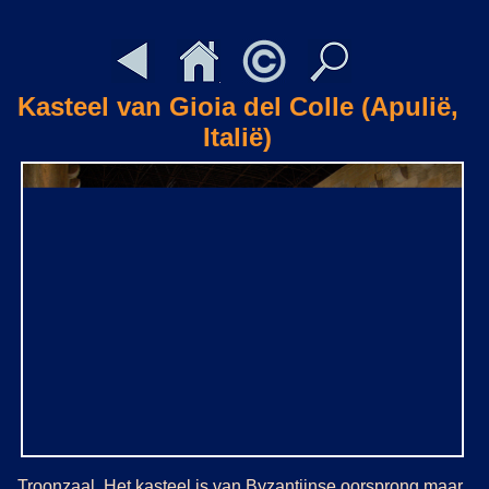
Kasteel van Gioia del Colle (Apulië,
Italië)
Troonzaal. Het kasteel is van Byzantijnse oorsprong maar