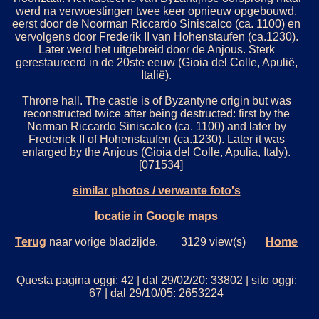
werd na verwoestingen twee keer opnieuw opgebouwd,
eerst door de Noorman Riccardo Siniscalco (ca. 1100) en
vervolgens door Frederik II van Hohenstaufen (ca.1230).
Later werd het uitgebreid door de Anjous. Sterk
gerestaureerd in de 20ste eeuw (Gioia del Colle, Apulië,
Italië).
Throne hall. The castle is of Byzantyne origin but was
reconstructed twice after being destructed: first by the
Norman Riccardo Siniscalco (ca. 1100) and later by
Frederick II of Hohenstaufen (ca.1230). Later it was
enlarged by the Anjous (Gioia del Colle, Apulia, Italy).
[071534]
similar photos / verwante foto's
locatie in Google maps
Terug
naar vorige bladzijde. 3129 view(s)
Home
Questa pagina oggi: 42 | dal 29/02/20: 33802 | sito oggi:
67 | dal 29/10/05: 2653224