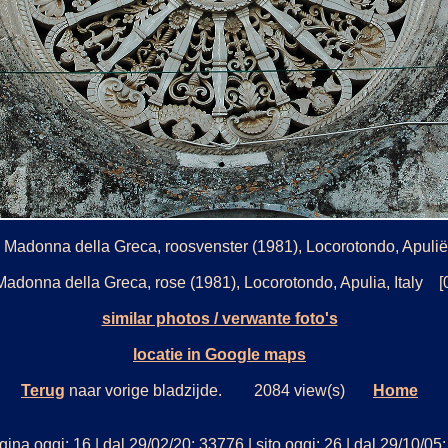
Madonna della Greca, roosvenster (1981), Locorotondo, Apulië, 
adonna della Greca, rose (1981), Locorotondo, Apulia, Italy 
similar photos / verwante foto's
locatie in Google maps
Terug
naar vorige bladzijde. 2084 view(s)
Home
ina oggi: 16 | dal 29/02/20: 33776 | sito oggi: 26 | dal 29/10/0