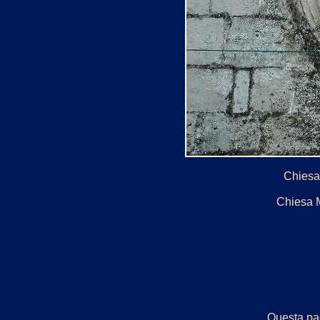
Chiesa 
Chiesa M
Questa pag