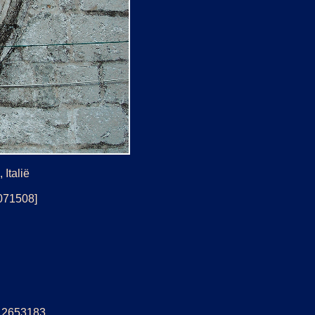
Italië
[071508]
5: 2653183