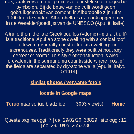
dak, vaak versierd met primitieve, christelijke of magische
symbolen. Bij de bouw van de trulli wordt geen
gebruikgemaakt van cement. In Alberobello zijn ruim
1000 trulli te vinden. Alberobello is dan ook opgenomen
in de Werelderfgoedlijst van de UNESCO (Apulië, Italië).
A trullo (from the late Greek troullos (=dome) - plural, trulli)
is a traditional Apulian stone dwelling with a conical roof.
Trulli were generally constructed as dwellings or
storehouses. Traditionally they were built without any
cement or mortar. This style of construction is also
prevalent in the surrounding countryside where most of
the fields are separated by dry-stone walls (Apulia, Italy).
[071414]
similar photos / verwante foto's
locatie in Google maps
Terug
naar vorige bladzijde. 3093 view(s)
Home
Questa pagina oggi: 7 | dal 29/02/20: 33829 | sito oggi: 12
| dal 29/10/05: 2653286