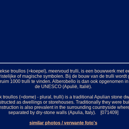
riekse troullos (=koepel), meervoud trulli, is een bouwwerk met
hristelijke of magische symbolen. Bij de bouw van de trulli wor
 ruim 1000 trulli te vinden. Alberobello is dan ook opgenomen in
de UNESCO (Apulië, Italië).
k troullos (=dome) - plural, trulli) is a traditional Apulian stone d
structed as dwellings or storehouses. Traditionally they were bu
onstruction is also prevalent in the surrounding countryside where
separated by dry-stone walls (Apulia, Italy). [071409]
similar photos / verwante foto's