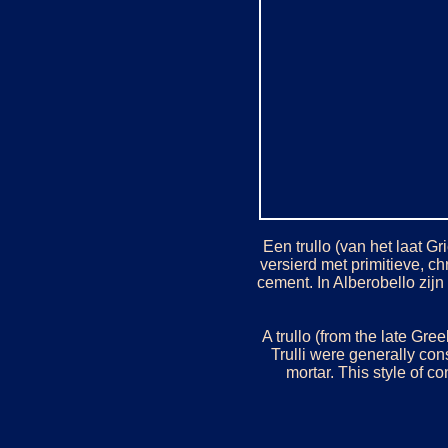
Een trullo (van het laat G
versierd met primitieve, c
cement. In Alberobello zijn
A trullo (from the late Gree
Trulli were generally con
mortar. This style of c