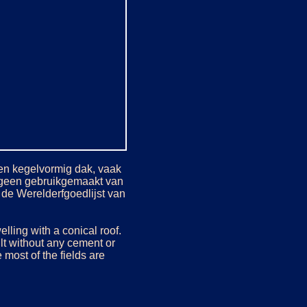
 een kegelvormig dak, vaak
dt geen gebruikgemaakt van
 de Werelderfgoedlijst van
welling with a conical roof.
ilt without any cement or
 most of the fields are