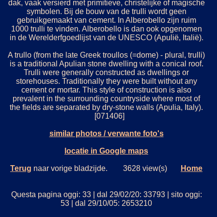
dak, vaak versierd met primitieve, christelijke of magische
symbolen. Bij de bouw van de trulli wordt geen
gebruikgemaakt van cement. In Alberobello zijn ruim
1000 trulli te vinden. Alberobello is dan ook opgenomen
in de Werelderfgoedlijst van de UNESCO (Apulië, Italië).
A trullo (from the late Greek troullos (=dome) - plural, trulli)
is a traditional Apulian stone dwelling with a conical roof.
Trulli were generally constructed as dwellings or
storehouses. Traditionally they were built without any
cement or mortar. This style of construction is also
prevalent in the surrounding countryside where most of
the fields are separated by dry-stone walls (Apulia, Italy).
[071406]
similar photos / verwante foto's
locatie in Google maps
Terug
naar vorige bladzijde. 3628 view(s)
Home
Questa pagina oggi: 33 | dal 29/02/20: 33793 | sito oggi:
53 | dal 29/10/05: 2653210