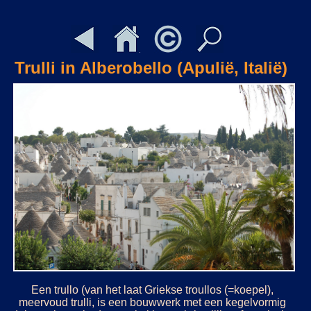
Trulli in Alberobello (Apulië, Italië)
Een trullo (van het laat Griekse troullos (=koepel),
meervoud trulli, is een bouwwerk met een kegelvormig