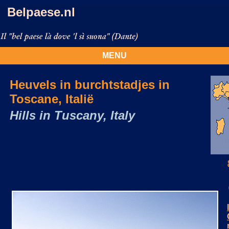
Belpaese.nl
MENU
Heuvels in burchtstadjes in
Toscane, Italië
Hills in Tuscany, Italy