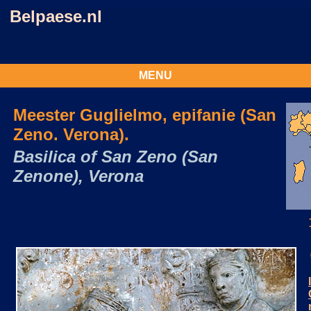
Belpaese.nl
MENU
Meester Guglielmo, epifanie (San
Zeno. Verona).
Basilica of San Zeno (San
Zenone), Verona