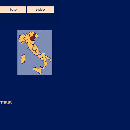
foto
video
ormaat