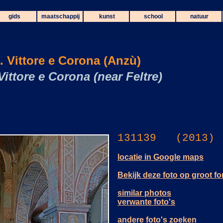
gids
maatschappij
kunst
school
natuur
. Vittore e Corona (Anzù)
Vittore e Corona (near Feltre)
131139 (2013)
locatie in Google maps
Bekijk deze foto op groot f
similar photos
verwante foto's
andere foto's zoeken