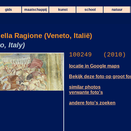
gids
maatschappij
kunst
school
natuur
ella Ragione (Veneto, Italië)
, Italy)
100249 (2010)
locatie in Google maps
Bekijk deze foto op groot f
similar photos
verwante foto's
andere foto's zoeken