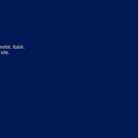
tië, Italië.
site.