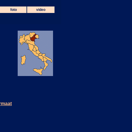
foto
video
ormaat