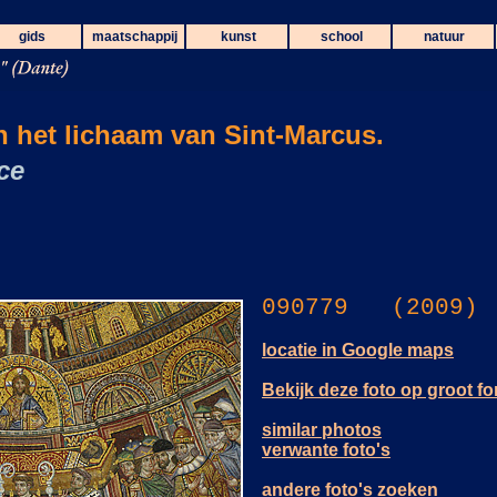
gids
maatschappij
kunst
school
natuur
 het lichaam van Sint-Marcus.
ce
090779 (2009)
locatie in Google maps
Bekijk deze foto op groot f
similar photos
verwante foto's
andere foto's zoeken