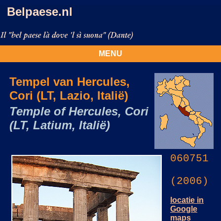
Belpaese.nl
MENU
Tempel van Hercules,
Cori (LT, Lazio, Italië)
Temple of Hercules, Cori
(LT, Latium, Italië)
060751
(2006)
locatie in
Google
maps