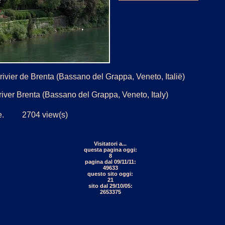
ivier de Brenta (Bassano del Grappa, Veneto, Italië)
river Brenta (Bassano del Grappa, Veneto, Italy)
jde. 2704 view(s)
Visitatori a...
questa pagina oggi:
8
pagina dal 09/11/11:
49633
questo sito oggi:
21
sito dal 29/10/05:
2653375