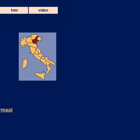
foto
video
ormaat