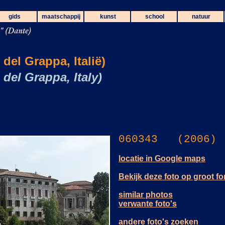
gids
maatschappij
kunst
school
natuur
del Grappa, Italië)
del Grappa, Italy)
060343 (2006)
locatie in Google maps
Bekijk deze foto op groot f
similar photos
verwante foto's
andere foto's zoeken