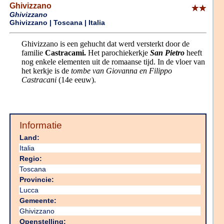
Ghivizzano
Ghivizzano
Ghivizzano | Toscana | Italia
Ghivizzano is een gehucht dat werd versterkt door de
familie
Castracami.
Het parochiekerkje
San Pietro
heeft
nog enkele elementen uit de romaanse tijd. In de vloer van
het kerkje is de
tombe van Giovanna en Filippo
Castracani
(14e eeuw).
Informatie
Land:
Italia
Regio:
Toscana
Provincie:
Lucca
Gemeente:
Ghivizzano
Openstelling: