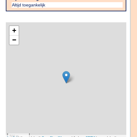
Altijd toegankelijk
+
−
500 m