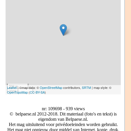
500 m
Leaflet
| ©map data: ©
OpenStreetMap
contributors,
SRTM
| map style: ©
2000 ft
OpenTopoMap
(
CC-BY-SA
)
nr: 109698 - 939 views
© belpaese.nl 2012-2018. Dit materiaal (foto's en tekst) is
eigendom van Belpaese.nl.
Het mag uitsluitend voor privédoeleinden worden gebruikt.
Het mag niet opnieuw door middel van Internet, kopie, druk,