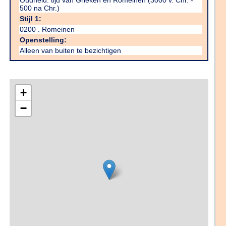
Oudheid: tijd van Grieken en Romeinen (3000 v. Chr. -
500 na Chr.)
Stijl 1:
0200 . Romeinen
Openstelling:
Alleen van buiten te bezichtigen
+
−