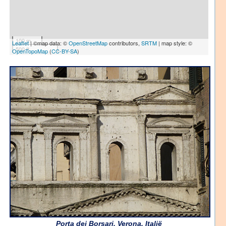
100 m
Leaflet
| ©map data: ©
OpenStreetMap
contributors,
SRTM
| map style: ©
500 ft
OpenTopoMap
(
CC-BY-SA
)
Porta dei Borsari, Verona, Italië