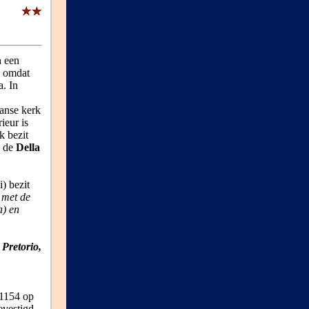
n een
n omdat
a. In
aanse kerk
ieur is
k bezit
n de
Della
) bezit
 met de
a) en
 Pretorio,
 1154 op
vestigd.