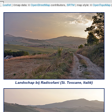
Leaflet
| ©map data: ©
OpenStreetMap
contributors,
SRTM
| map style: ©
OpenTopoMap
Landschap bij Radicofani (Si. Toscane, Italië)