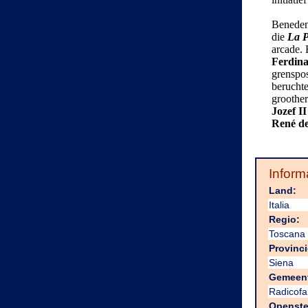
Beneden
die
La P
arcade. 
Ferdina
grenspos
berucht
groothe
Jozef
II
René d
Inform
Land:
Italia
Regio:
Toscana
Provinci
Siena
Gemeen
Radicofa
Openste