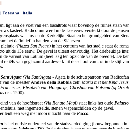
i
| Toscana | Italia
ni ligt aan de voet van een basaltrots waar bovenop de ruines staan va
euws kasteel. Radicofani werd in de 12e eeuw versterkt door de pause
grensplaats was tussen de Kerkelijke Staat en het grondgebied van Sien
m het definitief in handen van de Siënezen.
 pleintje
(Piazza San Pietro)
in het centrum van het stadje staat de rom
tro
uit de 13e eeuw. De gevel is uiterst eenvoudig. Het driebeukige inter
in de variant van Latium (heel laag ten opzichte van de breedte). De ker
al reliëfs van geglazuurd aardewerk uit de school van - of in de stijl va
s.
k
Sant'Agata
(Via Sant'Agata -
Agata is de schutspatroon van Radicofani
ëf van de meester
Andrea della Robbia
zelf:
Maria met het Kind Jezus
 Franciscus, Elisabeth van Hongarije, Christina van Bolsena (of Orsol
ius
(ca. 1500).
eind van de hoofdstraat
(Via Renato Magi)
staat links het oude
Palazzo
ntehuis, met ingemetselde, stenen wapenschilden op de gevel.
er leidt een weg met mooi uitzicht naar de
Rocca.
ca
is het oudste onderdeel van de stadsverdediging (bouw begonnen in
ef van paus
Adrianus IV
). In de
donjon
is een museum over de burcht ge