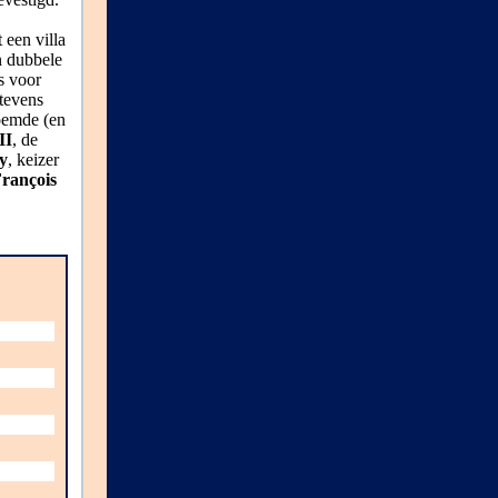
t een villa
n dubbele
s voor
tevens
oemde (en
II
, de
y
, keizer
rançois