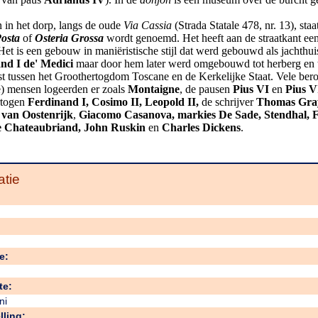
 in het dorp, langs de oude
Via Cassia
(Strada Statale 478, nr. 13), staa
osta
of
Osteria Grossa
wordt genoemd. Het heeft aan de straatkant ee
Het is een gebouw in maniëristische stijl dat werd gebouwd als jachthui
nd I de' Medici
maar door hem later werd omgebouwd tot herberg en 
t tussen het Groothertogdom Toscane en de Kerkelijke Staat. Vele ber
e) mensen logeerden er zoals
Montaigne
, de pausen
Pius
VI
en
Pius
V
rtogen
Ferdinand
I, Cosimo II, Leopold II,
de schrijver
Thomas
Gra
 van Oostenrijk
,
Giacomo Casanova, markies De Sade, Stendhal, F
e Chateaubriand, John Ruskin
en
Charles Dickens
.
atie
e:
te:
ni
lling: