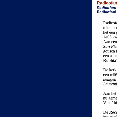
Radicofan
Radicofani
Radicofani 
Radicofa
middele
het een 
1405 kwa
Aan een
San Pie
gotisch 
een aant
Robbia'
De ker
een reli
heiligen
Laurent
Aan het 
nu gemee
Vanaf hi
De
Roc
initiati