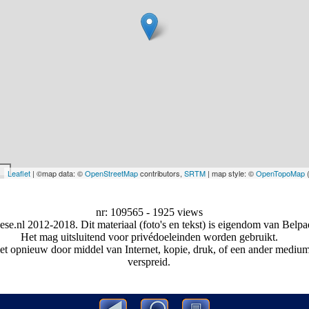
Leaflet
| ©map data: ©
OpenStreetMap
contributors,
SRTM
| map style: ©
OpenTopoMap
nr: 109565 - 1925 views
se.nl 2012-2018. Dit materiaal (foto's en tekst) is eigendom van Belpae
Het mag uitsluitend voor privédoeleinden worden gebruikt.
et opnieuw door middel van Internet, kopie, druk, of een ander medi
verspreid.