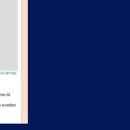
(
CC-BY-SA
)
se.nl.
um worden