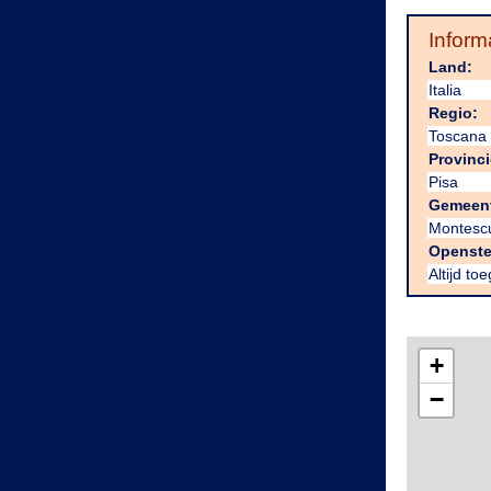
Inform
Land:
Italia
Regio:
Toscana
Provinci
Pisa
Gemeen
Montesc
Openste
Altijd to
+
−