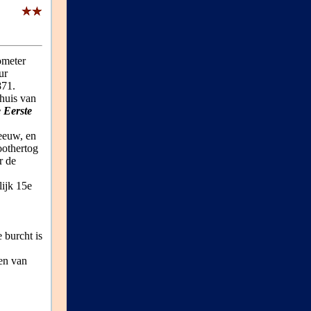
ometer
ur
871.
ehuis van
 Eerste
 eeuw, en
othertog
r de
ijk 15e
 burcht is
en van