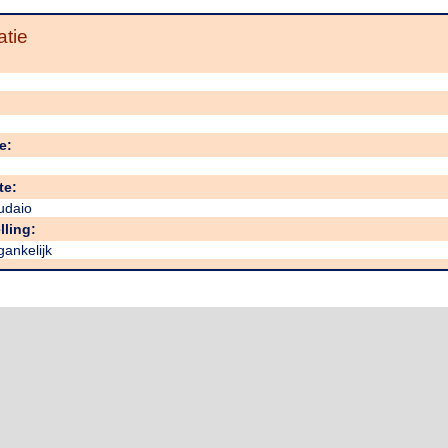
atie
e:
te:
udaio
lling:
egankelijk