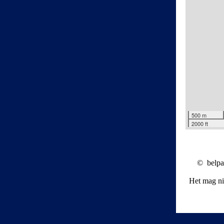
500 m
2000 ft
© belpae
Het mag ni