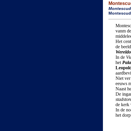
Montescu
Montescud
Montescudai
Montesc
vanm de 
middele
Het cent
de beel
Wereldo
In de
Vi
het
Pala
Leopold
aardbevi
Niet ver
eeuws ma
Naast he
De inga
stadstor
de kerk
In de no
het dorp