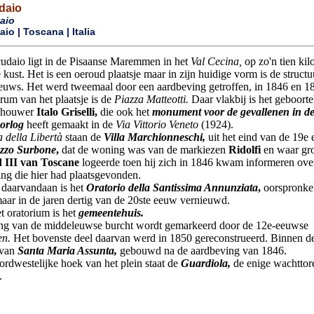
daio
aio
o | Toscana | Italia
udaio ligt in de Pisaanse Maremmen in het
Val Cecina,
op zo'n tien kil
kust. Het is een oeroud plaatsje maar in zijn huidige vorm is de structu
euws. Het werd tweemaal door een aardbeving getroffen, in 1846 en 1
rum van het plaatsje is de
Piazza Matteotti.
Daar vlakbij is het geboort
dhouwer
Italo Griselli,
die ook het
monument voor de gevallenen in de
orlog
heeft gemaakt in de
Via Vittorio Veneto
(1924).
a della Libertà
staan de
Villa Marchionneschi,
uit het eind van de 19e
zzo Surbone
,
dat de woning was van de markiezen
Ridolfi
en waar gro
 III van Toscane
logeerde toen hij zich in 1846 kwam informeren ove
ng die hier had plaatsgevonden.
 daarvandaan is het
Oratorio della Santissima Annunziata
,
oorspronkel
ar in de jaren dertig van de 20ste eeuw vernieuwd.
t oratorium is het
gemeentehuis.
ng van de middeleuwse burcht wordt gemarkeerd door de 12e-eeuwse
en.
Het bovenste deel daarvan werd in 1850 gereconstrueerd. Binnen de
 van
Santa Maria Assunta,
gebouwd na de aardbeving van 1846.
ordwestelijke hoek van het plein staat de
Guardiola,
de enige wachttor
.