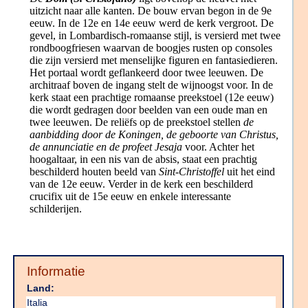
uitzicht naar alle kanten. De bouw ervan begon in de 9e
eeuw. In de 12e en 14e eeuw werd de kerk vergroot. De
gevel, in Lombardisch-romaanse stijl, is versierd met twee
rondboogfriesen waarvan de boogjes rusten op consoles
die zijn versierd met menselijke figuren en fantasiedieren.
Het portaal wordt geflankeerd door twee leeuwen. De
architraaf boven de ingang stelt de wijnoogst voor. In de
kerk staat een prachtige romaanse preekstoel (12e eeuw)
die wordt gedragen door beelden van een oude man en
twee leeuwen. De reliëfs op de preekstoel stellen
de
aanbidding door de Koningen, de geboorte van Christus,
de annunciatie en de profeet Jesaja
voor. Achter het
hoogaltaar, in een nis van de absis, staat een prachtig
beschilderd houten beeld van
Sint-Christoffel
uit het eind
van de 12e eeuw. Verder in de kerk een beschilderd
crucifix uit de 15e eeuw en enkele interessante
schilderijen.
Informatie
Land:
Italia