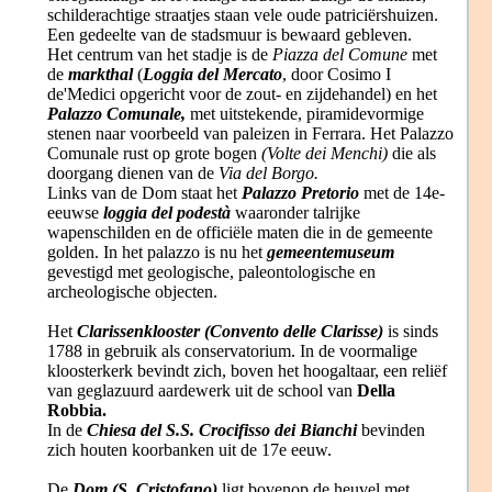
schilderachtige straatjes staan vele oude patriciërshuizen.
Een gedeelte van de stadsmuur is bewaard gebleven.
Het centrum van het stadje is de
Piazza del Comune
met
de
markthal
(
Loggia del Mercato
, door Cosimo I
de'Medici opgericht voor de zout- en zijdehandel) en het
Palazzo Comunale,
met uitstekende, piramidevormige
stenen naar voorbeeld van paleizen in Ferrara. Het Palazzo
Comunale rust op grote bogen
(Volte dei Menchi)
die als
doorgang dienen van de
Via del Borgo.
Links van de Dom staat het
Palazzo Pretorio
met de 14e-
eeuwse
loggia del podestà
waaronder talrijke
wapenschilden en de officiële maten die in de gemeente
golden. In het palazzo is nu het
gemeentemuseum
gevestigd met geologische, paleontologische en
archeologische objecten.
Het
Clarissenklooster (Convento delle Clarisse)
is sinds
1788 in gebruik als conservatorium. In de voormalige
kloosterkerk bevindt zich, boven het hoogaltaar, een reliëf
van geglazuurd aardewerk uit de school van
Della
Robbia.
In de
Chiesa del S.S. Crocifisso dei Bianchi
bevinden
zich houten koorbanken uit de 17e eeuw.
De
Dom (S. Cristofano)
ligt bovenop de heuvel met