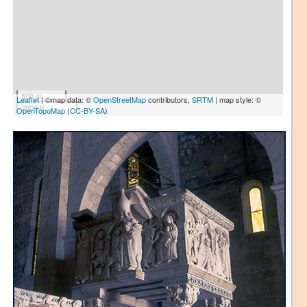
500 m
Leaflet
| ©map data: ©
OpenStreetMap
contributors,
SRTM
| map style: ©
2000 ft
OpenTopoMap
(
CC-BY-SA
)