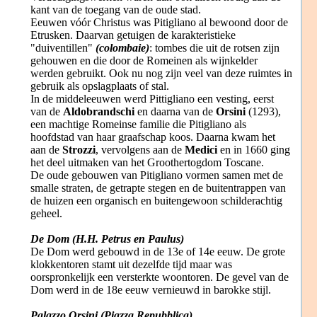
kant van de toegang van de oude stad.
Eeuwen vóór Christus was Pitigliano al bewoond door de
Etrusken. Daarvan getuigen de karakteristieke
"duiventillen"
(colombaie)
: tombes die uit de rotsen zijn
gehouwen en die door de Romeinen als wijnkelder
werden gebruikt. Ook nu nog zijn veel van deze ruimtes in
gebruik als opslagplaats of stal.
In de middeleeuwen werd Pittigliano een vesting, eerst
van de
Aldobrandschi
en daarna van de
Orsini
(1293),
een machtige Romeinse familie die Pitigliano als
hoofdstad van haar graafschap koos. Daarna kwam het
aan de
Strozzi
, vervolgens aan de
Medici
en in 1660 ging
het deel uitmaken van het Groothertogdom Toscane.
De oude gebouwen van Pitigliano vormen samen met de
smalle straten, de getrapte stegen en de buitentrappen van
de huizen een organisch en buitengewoon schilderachtig
geheel.
De Dom (H.H. Petrus en Paulus)
De Dom werd gebouwd in de 13e of 14e eeuw. De grote
klokkentoren stamt uit dezelfde tijd maar was
oorspronkelijk een versterkte woontoren. De gevel van de
Dom werd in de 18e eeuw vernieuwd in barokke stijl.
Palazzo Orsini (Piazza Repubblica)