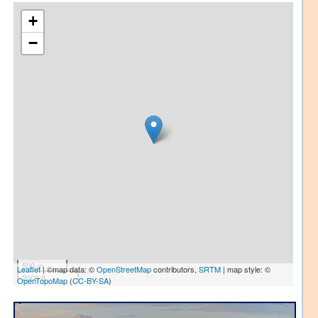
+
−
500 m
Leaflet
| ©map data: ©
OpenStreetMap
contributors,
SRTM
| map style: ©
2000 ft
OpenTopoMap
(
CC-BY-SA
)