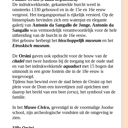
De indrukwekkende, gekanteelde burcht werd in
omstreeks 1330 gebouwd en in de 15e en 16e eeuw
vergroot. Het toegangsportaal is rijkelijk versierd. Op de
binnenplaats bevinden zich een waterput en elegante
galerij van
Antonio da Sangallo de Jonge. Antonio da
Sangallo
was vermoedelijk verantwoordelijk voor de hele
uitbreiding van de burcht in de 16e eeuw.
Het gebouw herbergt het
bisschoppelijk museum
en het
Etruskisch museum
.
De
Orsini
gaven ook opdracht voor de bouw van de
citadel
met twee bastions bij de toegang tot de oude stad
en van het indrukwekkende
aquaduct
met 15 bogen dat
uitmondt in een grote fontein die in de 18e eeuw is
toegevoegd.
Tijdens hun bewind over de stad lieten de Orsini op het
plein voor de Dom een travertijnen zuil oprichten met
daarop het beeld van een beer
(orso),
het symbool van de
familie.
In het
Museo Civico,
gevestigd in de voormalige Joodse
school, zijn archeologische vondsten uit de omgeving te
zien.
Villa Orsini