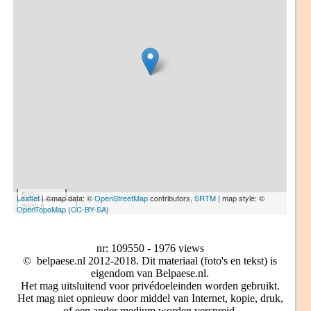
500 m
Leaflet
| ©map data: ©
OpenStreetMap
contributors,
SRTM
| map style: ©
2000 ft
OpenTopoMap
(
CC-BY-SA
)
nr: 109550 - 1976 views
© belpaese.nl 2012-2018. Dit materiaal (foto's en tekst) is
eigendom van Belpaese.nl.
Het mag uitsluitend voor privédoeleinden worden gebruikt.
Het mag niet opnieuw door middel van Internet, kopie, druk,
of een ander medium worden verspreid.