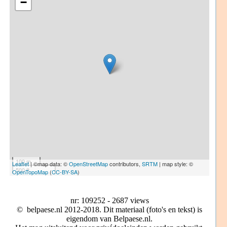
−
100 m
Leaflet
| ©map data: ©
OpenStreetMap
contributors,
SRTM
| map style: ©
500 ft
OpenTopoMap
(
CC-BY-SA
)
nr: 109252 - 2687 views
© belpaese.nl 2012-2018. Dit materiaal (foto's en tekst) is
eigendom van Belpaese.nl.