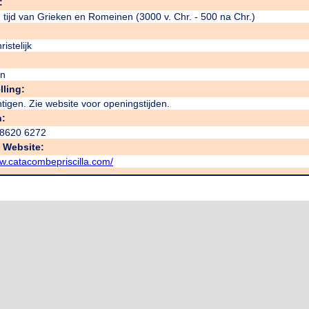
:
 tijd van Grieken en Romeinen (3000 v. Chr. - 500 na Chr.)
istelijk
n
lling:
tigen. Zie website voor openingstijden.
n:
 8620 6272
e Website:
ww.catacombepriscilla.com/