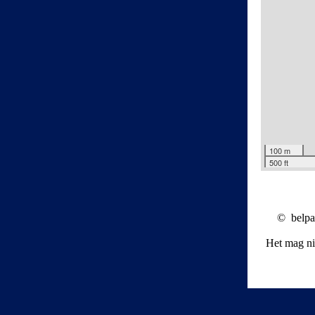
100 m
500 ft
© belpae
Het mag ni