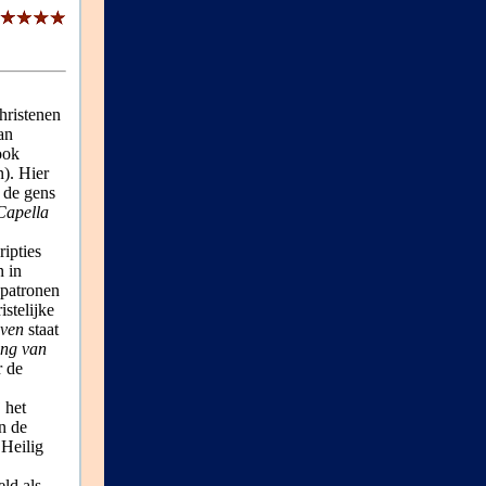
hristenen
an
ook
). Hier
 de gens
Capella
ipties
n in
 patronen
stelijke
oven
staat
ing van
 de
 het
n de
 Heilig
ld als