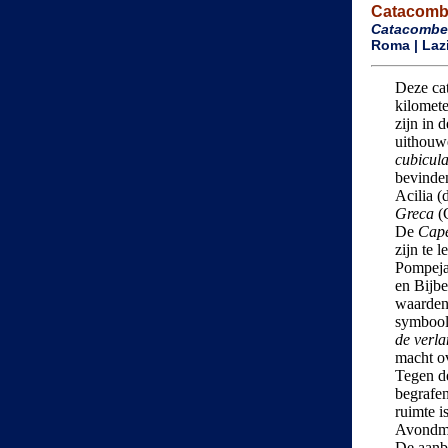
Catacombe 
Catacomben
Roma | Lazio
Deze ca
kilomete
zijn in 
uithouwe
cubicul
bevinde
Acilia (
Greca
(G
De
Cape
zijn te 
Pompejaa
en Bijbe
waarden
symbool
de verl
macht o
Tegen de
begrafe
ruimte i
Avondmaa
De aanbi