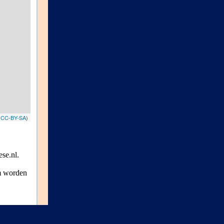
(
CC-BY-SA
)
se.nl.
um worden