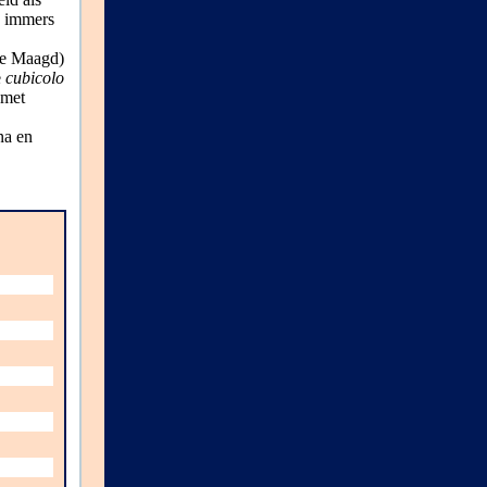
n immers
de Maagd)
e
cubicolo
 met
na en