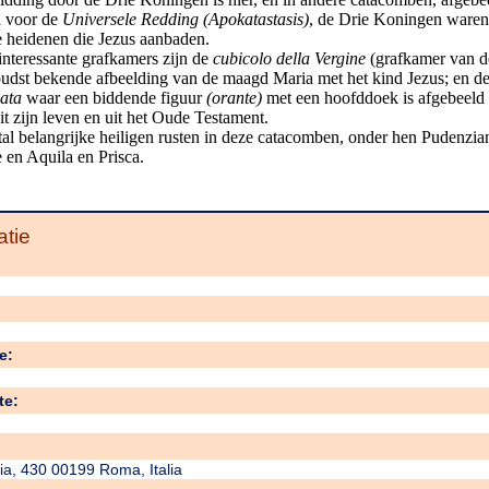
 voor de
Universele Redding (Apokatastasis)
, de Drie Koningen ware
e heidenen die Jezus aanbaden.
nteressante grafkamers zijn de
cubicolo della Vergine
(grafkamer van 
oudst bekende afbeelding van de maagd Maria met het kind Jezus; en d
lata
waar een biddende figuur
(orante)
met een hoofddoek is afgebeeld
it zijn leven en uit het Oude Testament.
al belangrijke heiligen rusten in deze catacomben, onder hen Pudenzia
 en Aquila en Prisca.
atie
e:
te:
ria, 430 00199 Roma, Italia