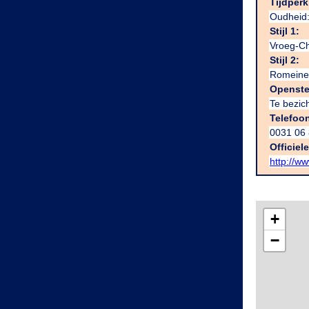
Tijdperk
Oudheid:
Stijl 1:
Vroeg-Chr
Stijl 2:
Romeine
Openste
Te bezich
Telefoo
0031 06
Officiel
http://w
+
−