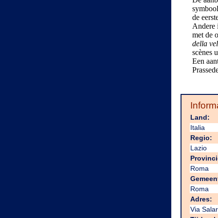
symbool
de eerst
Andere i
met de 
della ve
scènes u
Een aant
Prassede
Inform
Land:
Italia
Regio:
Lazio
Provinci
Roma
Gemeen
Roma
Adres:
Via Sala