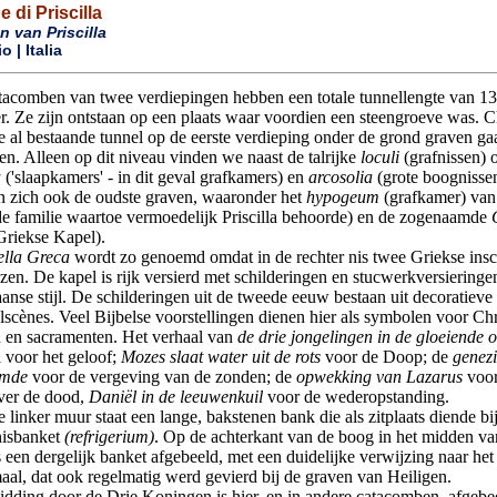
di Priscilla
 van Priscilla
 | Italia
tacomben van twee verdiepingen hebben een totale tunnellengte van 13
r. Ze zijn ontstaan op een plaats waar voordien een steengroeve was. C
de al bestaande tunnel op de eerste verdieping onder de grond graven ga
n. Alleen op dit niveau vinden we naast de talrijke
loculi
(grafnissen) 
a
('slaapkamers' - in dit geval grafkamers) en
arcosolia
(grote boognissen
n zich ook de oudste graven, waaronder het
hypogeum
(grafkamer) van
de familie waartoe vermoedelijk Priscilla behoorde) en de zogenaamde
riekse Kapel).
lla Greca
wordt zo genoemd omdat in de rechter nis twee Griekse inscr
lezen. De kapel is rijk versierd met schilderingen en stucwerkversieringe
nse stijl. De schilderingen uit de tweede eeuw bestaan uit decoratieve
lscènes. Veel Bijbelse voorstellingen dienen hier als symbolen voor Chri
 en sacramenten. Het verhaal van
de drie jongelingen in de gloeiende 
 voor het geloof;
Mozes slaat water uit de rots
voor de Doop; de
genez
amde
voor de vergeving van de zonden; de
opwekking van Lazarus
voor
ver de dood,
Daniël in de leeuwenkuil
voor de wederopstanding.
 linker muur staat een lange, bakstenen bank die als zitplaats diende bij
nisbanket
(refrigerium)
. Op de achterkant van de boog in het midden va
s een dergelijk banket afgebeeld, met een duidelijke verwijzing naar het
l, dat ook regelmatig werd gevierd bij de graven van Heiligen.
dding door de Drie Koningen is hier, en in andere catacomben, afgebee