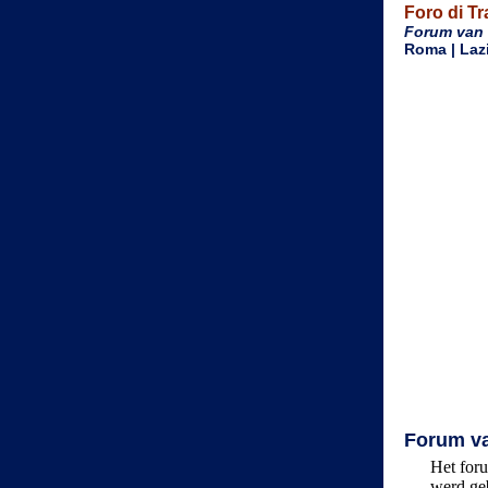
Foro di Tr
Forum van 
Roma | Lazio
Forum va
Het foru
werd geb