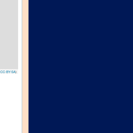
(
CC-BY-SA
)