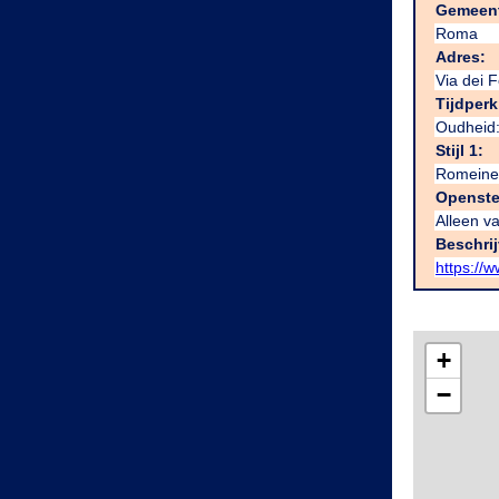
Gemeen
Roma
Adres:
Via dei F
Tijdperk
Oudheid:
Stijl 1:
Romeine
Openste
Alleen va
Beschri
https:/
+
−