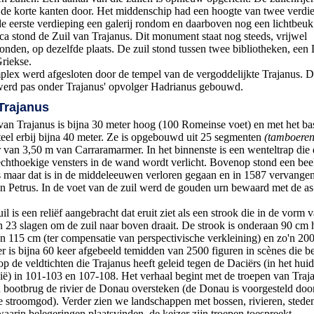
 de korte kanten door. Het middenschip had een hoogte van twee verdi
e eerste verdieping een galerij rondom en daarboven nog een lichtbeuk
ica stond de Zuil van Trajanus. Dit monument staat nog steeds, vrijwel
nden, op dezelfde plaats. De zuil stond tussen twee bibliotheken, een 
riekse.
lex werd afgesloten door de tempel van de vergoddelijkte Trajanus. 
werd pas onder Trajanus' opvolger Hadrianus gebouwd.
 Trajanus
van Trajanus is bijna 30 meter hoog (100 Romeinse voet) en met het b
teel erbij bijna 40 meter. Ze is opgebouwd uit 25 segmenten
(tamboeren
 van 3,50 m van Carraramarmer. In het binnenste is een wenteltrap die
echthoekige vensters in de wand wordt verlicht. Bovenop stond een bee
 maar dat is in de middeleeuwen verloren gegaan en in 1587 vervange
n Petrus. In de voet van de zuil werd de gouden urn bewaard met de as
il is een reliëf aangebracht dat eruit ziet als een strook die in de vorm 
in 23 slagen om de zuil naar boven draait. De strook is onderaan 90 cm
 115 cm (ter compensatie van perspectivische verkleining) en zo'n 200
r is bijna 60 keer afgebeeld temidden van 2500 figuren in scènes die b
p de veldtichten die Trajanus heeft geleid tegen de Daciërs (in het hui
) in 101-103 en 107-108. Het verhaal begint met de troepen van Traja
 bootbrug de rivier de Donau oversteken (de Donau is voorgesteld doo
 stroomgod). Verder zien we landschappen met bossen, rivieren, stede
aarin belegeringen plaatsvinden, de keizer zijn troepen toespreekt,