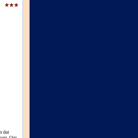
m dat
forum. Om