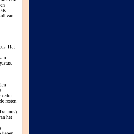
 en
als
zuil van
cus. Het
van
gustus.
jden
e
 exedra
le resten
Trajanus).
van het
n
n liepen