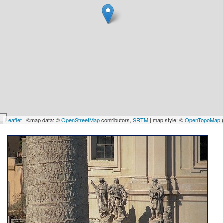
Leaflet
| ©map data: ©
OpenStreetMap
contributors,
SRTM
| map style: ©
OpenTopoMap