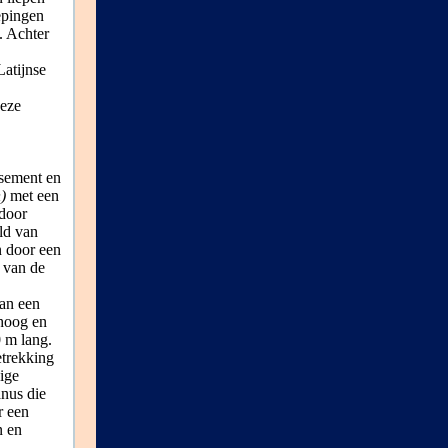
epingen
. Achter
Latijnse
Deze
asement en
)
met een
 door
ld van
n door een
 van de
van een
 hoog en
 m lang.
etrekking
dige
nus die
r een
n en