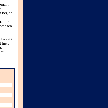
racht,
e
a begint
maar ooit
iotheken
590-604)
 hielp
t.
dat