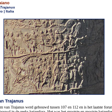
aiano
Trajanus
 | Italia
n Trajanus
m van Trajanus werd gebouwd tussen 107 en 112 en is het laatste foru
ouwd in de reeks keizerfora. Het was het grootste en mooiste keizer