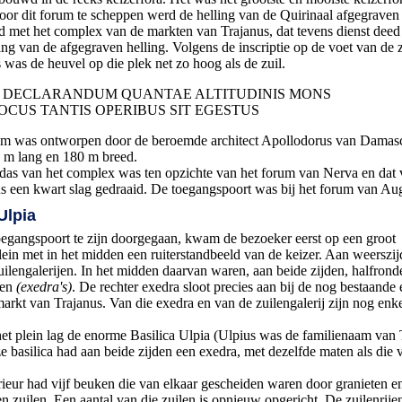
oor dit forum te scheppen werd de helling van de Quirinaal afgegraven
met het complex van de markten van Trajanus, dat tevens dienst deed 
ing van de afgegraven helling. Volgens de inscriptie op de voet van de 
 was de heuvel op die plek net zo hoog als de zuil.
AD DECLARANDUM QUANTAE ALTITUDINIS MONS
OCUS TANTIS OPERIBUS SIT EGESTUS
um was ontworpen door de beroemde architect Apollodorus van Damas
 m lang en 180 m breed.
das van het complex was ten opzichte van het forum van Nerva en dat 
 een kwart slag gedraaid. De toegangspoort was bij het forum van Au
Ulpia
egangspoort te zijn doorgegaan, kwam de bezoeker eerst op een groot
ein met in het midden een ruiterstandbeeld van de keizer. Aan weerszi
ilengalerijen. In het midden daarvan waren, aan beide zijden, halfrond
wen
(exedra's)
. De rechter exedra sloot precies aan bij de nog bestaande
arkt van Trajanus. Van die exedra en van de zuilengalerij zijn nog enke
et plein lag de enorme Basilica Ulpia (Ulpius was de familienaam van 
 basilica had aan beide zijden een exedra, met dezelfde maten als die 
rieur had vijf beuken die van elkaar gescheiden waren door granieten e
 zuilen. Een aantal van die zuilen is opnieuw opgericht. De zuilenrije