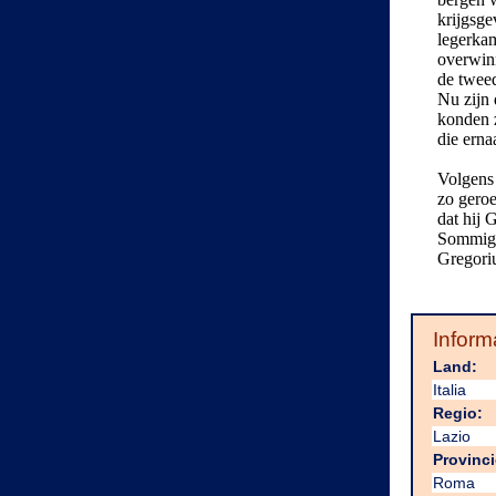
krijgsg
legerka
overwinn
de tweed
Nu zijn 
konden 
die erna
Volgens 
zo geroe
dat hij 
Sommigen
Gregori
Inform
Land:
Italia
Regio:
Lazio
Provinci
Roma