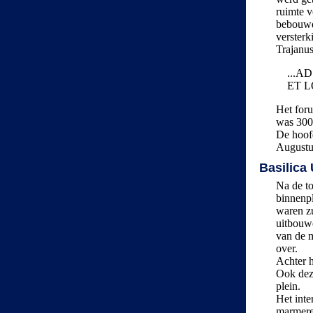
ruimte v
bebouwd 
versterk
Trajanus
...
ET L
Het for
was 300
De hoof
Augustus
Basilica 
Na de to
binnenpl
waren zu
uitbou
van de m
over.
Achter h
Ook deze
plein.
Het inte
marmeren