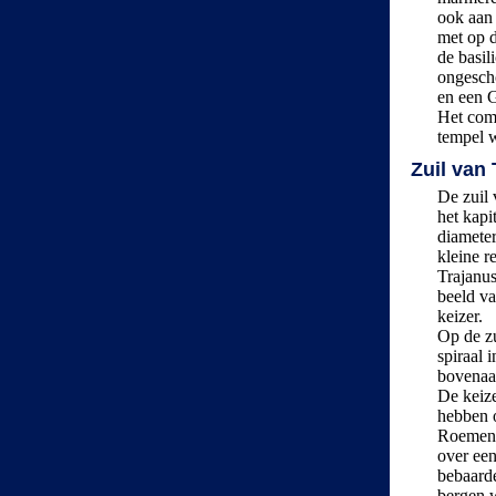
ook aan
met op d
de basil
ongescho
en een G
Het comp
tempel 
Zuil van
De zuil 
het kapi
diameter
kleine r
Trajanus
beeld va
keizer.
Op de zu
spiraal 
bovenaan
De keize
hebben o
Roemenië
over een
bebaarde
bergen w