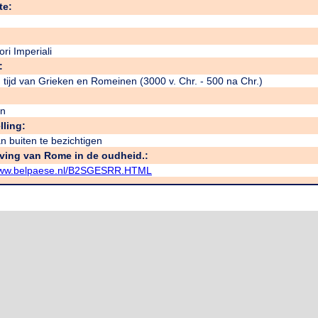
te:
ori Imperiali
:
 tijd van Grieken en Romeinen (3000 v. Chr. - 500 na Chr.)
n
lling:
n buiten te bezichtigen
jving van Rome in de oudheid.:
/www.belpaese.nl/B2SGESRR.HTML