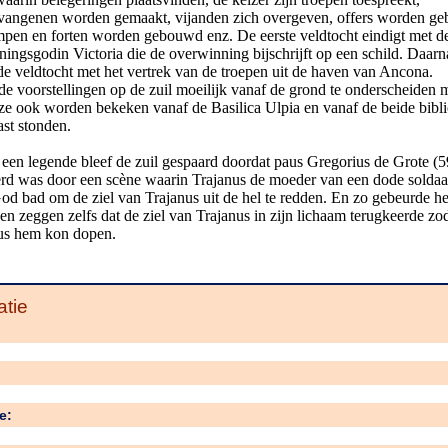
evangenen worden gemaakt, vijanden zich overgeven, offers worden geb
mpen en forten worden gebouwd enz. De eerste veldtocht eindigt met d
ingsgodin Victoria die de overwinning bijschrijft op een schild. Daarn
e veldtocht met het vertrek van de troepen uit de haven van Ancona.
de voorstellingen op de zuil moeilijk vanaf de grond te onderscheiden 
ze ook worden bekeken vanaf de Basilica Ulpia en vanaf de beide bibl
ast stonden.
een legende bleef de zuil gespaard doordat paus Gregorius de Grote (
rd was door een scène waarin Trajanus de moeder van een dode soldaat
God bad om de ziel van Trajanus uit de hel te redden. En zo gebeurde he
 zeggen zelfs dat de ziel van Trajanus in zijn lichaam terugkeerde zo
us hem kon dopen.
atie
e: