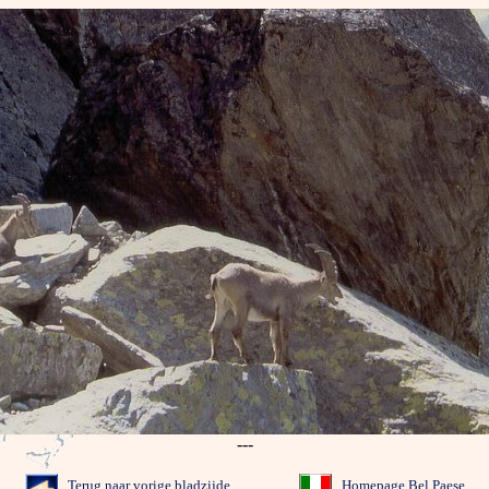
---
Terug naar vorige bladzijde
Homepage Bel Paese