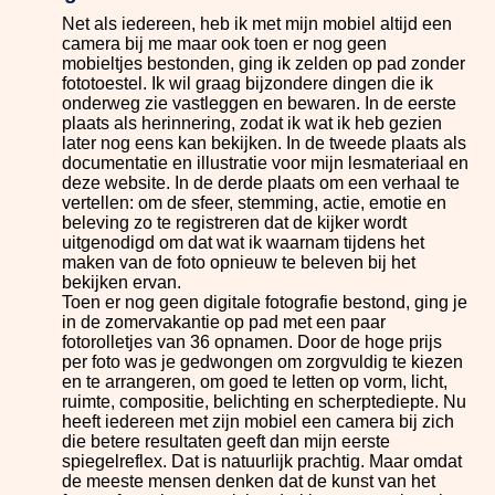
Net als iedereen, heb ik met mijn mobiel altijd een
camera bij me maar ook toen er nog geen
mobieltjes bestonden, ging ik zelden op pad zonder
fototoestel. Ik wil graag bijzondere dingen die ik
onderweg zie vastleggen en bewaren. In de eerste
plaats als herinnering, zodat ik wat ik heb gezien
later nog eens kan bekijken. In de tweede plaats als
documentatie en illustratie voor mijn lesmateriaal en
deze website. In de derde plaats om een verhaal te
vertellen: om de sfeer, stemming, actie, emotie en
beleving zo te registreren dat de kijker wordt
uitgenodigd om dat wat ik waarnam tijdens het
maken van de foto opnieuw te beleven bij het
bekijken ervan.
Toen er nog geen digitale fotografie bestond, ging je
in de zomervakantie op pad met een paar
fotorolletjes van 36 opnamen. Door de hoge prijs
per foto was je gedwongen om zorgvuldig te kiezen
en te arrangeren, om goed te letten op vorm, licht,
ruimte, compositie, belichting en scherptediepte. Nu
heeft iedereen met zijn mobiel een camera bij zich
die betere resultaten geeft dan mijn eerste
spiegelreflex. Dat is natuurlijk prachtig. Maar omdat
de meeste mensen denken dat de kunst van het