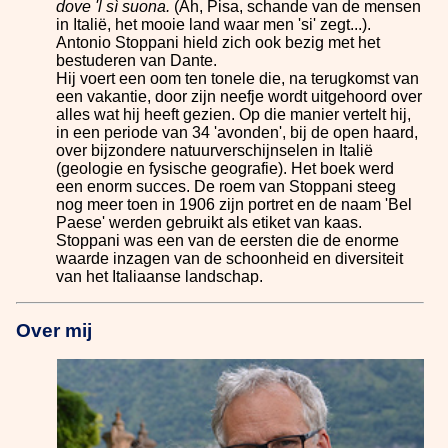
dove 'l sì suona.
(Ah, Pisa, schande van de mensen
in Italië, het mooie land waar men 'si' zegt...).
Antonio Stoppani hield zich ook bezig met het
bestuderen van Dante.
Hij voert een oom ten tonele die, na terugkomst van
een vakantie, door zijn neefje wordt uitgehoord over
alles wat hij heeft gezien. Op die manier vertelt hij,
in een periode van 34 'avonden', bij de open haard,
over bijzondere natuurverschijnselen in Italië
(geologie en fysische geografie). Het boek werd
een enorm succes. De roem van Stoppani steeg
nog meer toen in 1906 zijn portret en de naam 'Bel
Paese' werden gebruikt als etiket van kaas.
Stoppani was een van de eersten die de enorme
waarde inzagen van de schoonheid en diversiteit
van het Italiaanse landschap.
Over mij