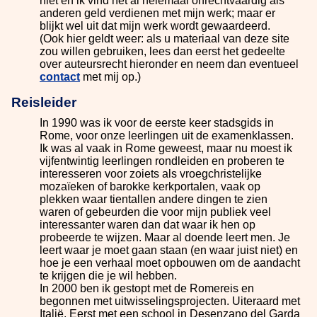
niet en ik vind het al helemaal onrechtvaardig als
anderen geld verdienen met mijn werk; maar er
blijkt wel uit dat mijn werk wordt gewaardeerd.
(Ook hier geldt weer: als u materiaal van deze site
zou willen gebruiken, lees dan eerst het gedeelte
over auteursrecht hieronder en neem dan eventueel
contact
met mij op.)
Reisleider
In 1990 was ik voor de eerste keer stadsgids in
Rome, voor onze leerlingen uit de examenklassen.
Ik was al vaak in Rome geweest, maar nu moest ik
vijfentwintig leerlingen rondleiden en proberen te
interesseren voor zoiets als vroegchristelijke
mozaïeken of barokke kerkportalen, vaak op
plekken waar tientallen andere dingen te zien
waren of gebeurden die voor mijn publiek veel
interessanter waren dan dat waar ik hen op
probeerde te wijzen. Maar al doende leert men. Je
leert waar je moet gaan staan (en waar juist niet) en
hoe je een verhaal moet opbouwen om de aandacht
te krijgen die je wil hebben.
In 2000 ben ik gestopt met de Romereis en
begonnen met uitwisselingsprojecten. Uiteraard met
Italië. Eerst met een school in Desenzano del Garda