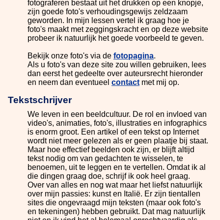
fotograferen bestaat uit het drukken op een knopje,
zijn goede foto's verhoudingsgewijs zeldzaam
geworden. In mijn lessen vertel ik graag hoe je
foto's maakt met zeggingskracht en op deze website
probeer ik natuurlijk het goede voorbeeld te geven.
Bekijk onze foto's via de
fotopagina
.
Als u foto's van deze site zou willen gebruiken, lees
dan eerst het gedeelte over auteursrecht hieronder
en neem dan eventueel
contact
met mij op.
Tekstschrijver
We leven in een beeldcultuur. De rol en invloed van
video's, animaties, foto's, illustraties en infographics
is enorm groot. Een artikel of een tekst op Internet
wordt niet meer gelezen als er geen plaatje bij staat.
Maar hoe effectief beelden ook zijn, er blijft altijd
tekst nodig om van gedachten te wisselen, te
benoemen, uit te leggen en te vertellen. Omdat ik al
die dingen graag doe, schrijf ik ook heel graag.
Over van alles en nog wat maar het liefst natuurlijk
over mijn passies: kunst en Italië. Er zijn tientallen
sites die ongevraagd mijn teksten (maar ook foto's
en tekeningen) hebben gebruikt. Dat mag natuurlijk