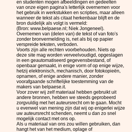
en studenten mogen afbeeldingen en gedeelten
van onze eigen pagina's letterlijk overnemen voor
het gebruik in werkstukken en scripties, maar alleen
wanneer de tekst als citaat herkenbaar blijft en de
bron duidelijk als volgt is vermeld:
(Bron: www.belpaese.nl; Niek Jongeneel).
Overnemen van (delen van) de tekst of van foto's
zonder bronvermelding is, net als bij op papier
verspreide teksten, verboden.
Voorts zijn alle rechten voorbehouden. Niets op
deze site mag worden verveelvoudigd, opgeslagen
in een geautomatiseerd gegevensbestand, of
openbaar gemaakt, in enige vorm of op enige wijze,
hetzij elektronisch, mechanisch, door fotokopieën,
opnamen, of enige andere manier, zonder
voorafgaande schriftelijke toestemming van de
makers van belpaese.it.
Voor zover wij zelf materiaal hebben gebruikt uit
andere bronnen, hebben we steeds geprobeerd
zorgvuldig met het auteursrecht om te gaan. Mocht
u evenwel van mening zijn dat wij op enigerlei wijze
uw auteursrecht schenden, neemt u dan zo snel
mogelijk contact met ons op.
Als u materiaal van ons zou willen gebruiken, dan
hangt het van het medium, oplage of