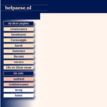
op deze pagina:
renaissance
bouwkunst
Caravaggio
barok
fonteinen
Bernini
rococo
19e en 20ste eeuw
zie ook:
oudheid
middeleeuwen
terug
home