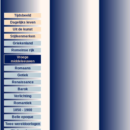
Tijdsbeeld
Dagelijks leven
Uit de kunst
Stijlkenmerken
Griekenland
Romeinse rijk
Vroege
middeleeuwen
Romaans
Gotiek
Renaissance
Barok
Verlichting
Romantiek
1850 - 1900
Belle epoque
Twee wereldoorlogen